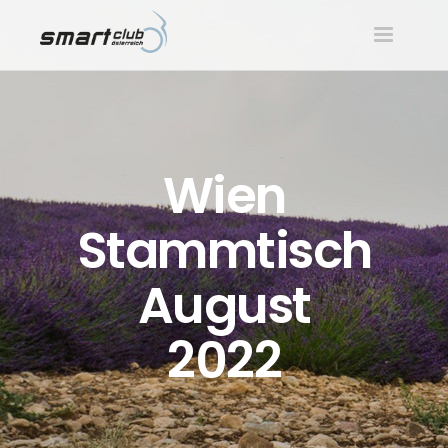
Toggle
navigatio
Wien
Stammtisch
August
2022