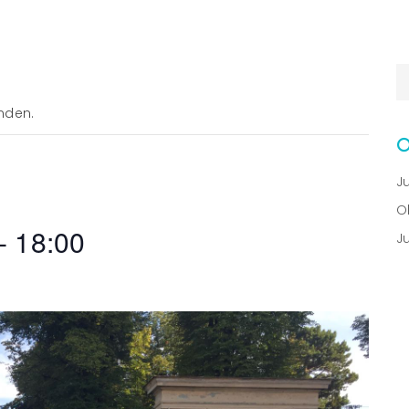
nden.
J
O
-
18:00
J