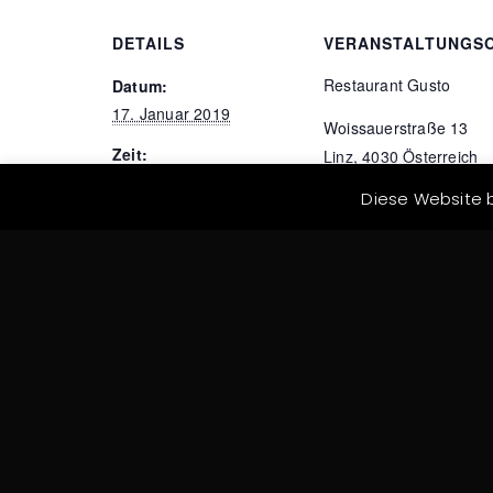
DETAILS
VERANSTALTUNGS
Restaurant Gusto
Datum:
17. Januar 2019
Woissauerstraße 13
Zeit:
Linz
,
4030
Österreich
19:00 - 21:00
Google Karte anzeigen
Diese Website b
Veranstaltungskategori
e:
Stammtisch
smart-Club Weihnachtsfeier Lassing