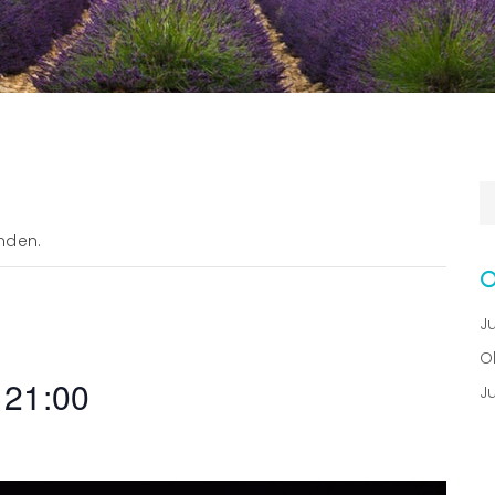
nden.
J
O
-
21:00
J