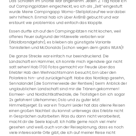
Das Schlafen im Shortie war angenehm. Jeden 2. Tag habe ich
auf Campingplätzen eingecheckt, wo ich als „Zelt“ eingestuft
wurde. Meine Campingapp Womo-Stellplatz.euFree war dabei
sehr hilfreich. Einmal hab ich über AirBnB gebucht und war
erstaunt wie problemlos und einfach das klappte.
Essen durfte ich auf den Campingplätzen nicht kochen, weil
offenes Feuer aufgrund der Hitzewelle verboten war
(Waldbrandgefahr), es blieben als günstigste Variante
Tankstellen und McDonalds (schon wegen dem gratis WLAN)!
Die ganze Strecke war einfach nur beeindruckend. Die
Landschaft ein Hammer, ich konnte mich irgendwie gar nicht
satt sehen! Hab 1700 Fotos gemacht vor Freude über das
Erlebte! Hab den Weihnachtsmann besucht, bin über den
Polarkreis hin- und zurückgehüpft. Habe das Nordkap gesehn,
Sennalandet (die Sommerweide der Rentiere) beim Anblick der
unglaublichen Landschaft sind mir die Tränen gekommen!
Eismeer- und Nordlichtkathedrale, die Trollstigen bin ich sogar
2x gefahren! Lillehammer, Oslo und zu guter letzt
Himmelbjerget. Es war ein Traum! Leider hat das alleine Reisen
einen großen Nachteil: du kannst unterwegs das Erlebte nicht
in Gesprächen aufarbeiten. Was du dann nicht verarbeitest,
macht dir die Seele kaputt. Ich hätte gerne noch viel mehr
gesehen und weiß auch von der Reiseplanung, dass es noch
viele interessante Orte gibt, die ich auf meiner Reise nicht