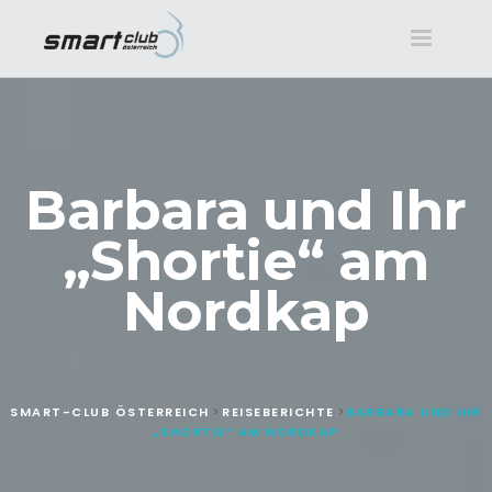
Toggle
navigatio
Barbara und Ihr
„Shortie“ am
Nordkap
SMART-CLUB ÖSTERREICH
REISEBERICHTE
BARBARA UND IHR
>
>
„SHORTIE“ AM NORDKAP