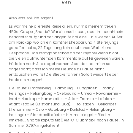
HAT!
Also was soll ich sagen!
Es war meine allererste Reise allein, nur mit meinem treuen
450er Coupe „Shortie“! War einerseits cool, aber im nachhinein
betrachtet aufgrund der langen Zeit alleine – nie wieder! Außer
am Nordkap, wo ich ein Kärntner Ehepaar und 4 Steirerjungs
getroffen habe, 22 Tage lang kein deutsches Wort! Keine
Gespräche. Das zerrt ganz schön an der Psyche! Wenn nicht
die vielen aufmunternden Kommentare auf FB gewesen wären,
hätte ich nach Alta abgebrochen. Aber das hat mich so
angespornt, dass ich meine Freunde zu Hause nicht
enttäuschen wollte! Die Strecke fahren? Sofort wieder! Lieber
heute als morgen!
Die Route: Himmelberg – Hamburg – Puttgarden – Rodby –
Helsingor – Helsingborg – Oxelösund – Umea – Rovaniemie –
Inari – Nordkap – Hammerfest – Alta – Tromso – Lofoten –
Atlantikstraße (Kristiansund-Bud) – Trollstigen – Geiranger –
Lillehammer – Oslo – Göteburg – Karlstad – Helsingborg –
Helsingor – Storebaeltbrücke – Himmelbjerget – Ried im
Innkreis….. Shortie kaputt! Mit ÖAMTC-Clubmobil nach Hause! In
Summe 10.797km gefahren!